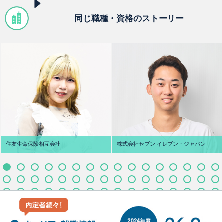
同じ職種・資格のストーリー
住友生命保険相互会社
株式会社セブン‐イレブン・ジャパン
M.S さん
T.H さん
宮崎県立延岡商業高校
大阪府 四天王寺東高校