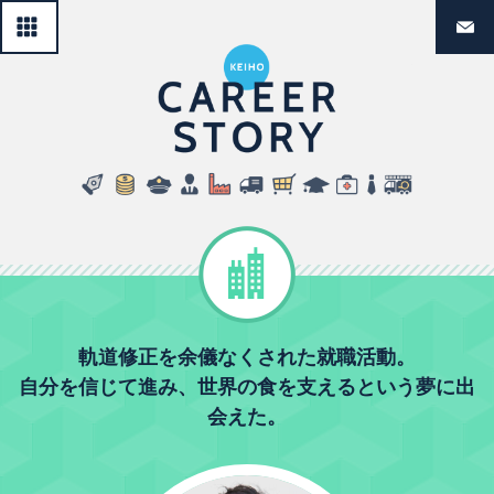
一覧へ戻る
経法生のリ
民間企業
軌道修正を余儀なくされた就職活動。
自分を信じて進み、世界の食を支えるという夢に出
会えた。