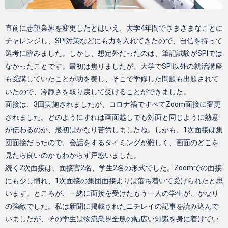
直前に志望業界を変更したとはいえ、大学4年間でさまざまなことに
チャレンジし、SPI対策などにも力を入れてきたので、自信を持って
選考に臨みました。しかし、想定外だったのは、筆記試験がSPIでは
なかったことです。最初は焦りましたが、大学でSPI以外の就活講座
も受講していたことが功を奏し、そこで学修した問題も出題されて
いたので、冷静さを取り戻して受けることができました。
面接は、3回実施されましたが、コロナ禍ですべてZoom面接に変更
されました。どのようにすれば画面越しでも対面と同じように熱意
が伝わるのか、最初はかなり苦労しましたね。しかも、1次面接は集
団面接だったので、会話をするタイミングが難しく、画面のどこを
見たら良いのかもわからず戸惑いました。
続く2次面接は、面接官2名、学生2名の形式でした。Zoomでの面接
にも少し慣れ、1次面接の集団面接よりは落ち着いて受けられたと思
います。ところが、一緒に面接を受けたもう一人の学生が、かなり
の強敵でした。私は新聞に掲載されたニチレイの記事を読み込んで
いましたが、その学生は物流業界全般の幅広い知識を身に着けてい