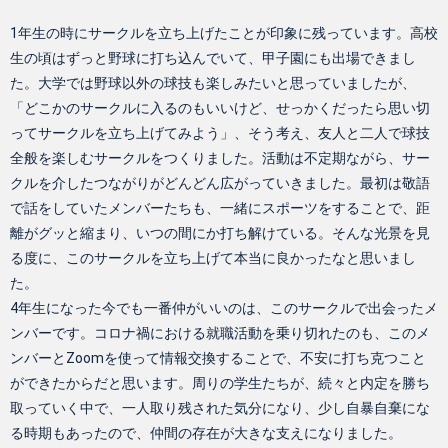
1年生の時にサークルを立ち上げたことが印象に残っています。高校
生の頃はずっと野球に打ち込んでいて、甲子園にも出場できまし
た。大学では野球以外の球技も楽しみたいと思っていましたが、
「どこかのサークルに入るのもいいけど、せっかくだったら思い切
ってサークルを立ち上げてみよう」、そう考え、友人と二人で球技
全般を楽しむサークルをつくりました。活動は不定期ながら、サー
クルを介したつながりがどんどん広がっていきました。最初は敬語
で話をしていたメンバーたちも、一緒にスポーツをすることで、距
離がグッと縮まり、いつの間にか打ち解けている。そんな光景を見
る度に、このサークルを立ち上げて本当に良かったなと思いまし
た。
4年生になった今でも一番仲がいいのは、このサークルで出会ったメ
ンバーです。コロナ禍における就職活動を乗り切れたのも、このメ
ンバーとZoomを使って情報交換することで、不安に打ち克つこと
ができたからだと思います。周りの学生たちが、続々と内定を勝ち
取っていく中で、一人取り残された気分になり、少し自暴自棄にな
る時期もあったので、仲間の存在が大きな支えになりました。