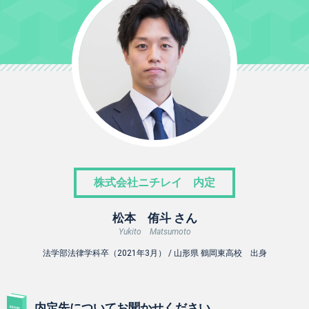
株式会社ニチレイ 内定
松本 侑斗 さん
Yukito Matsumoto
法学部法律学科卒（2021年3月） / 山形県 鶴岡東高校 出身
内定先についてお聞かせください。