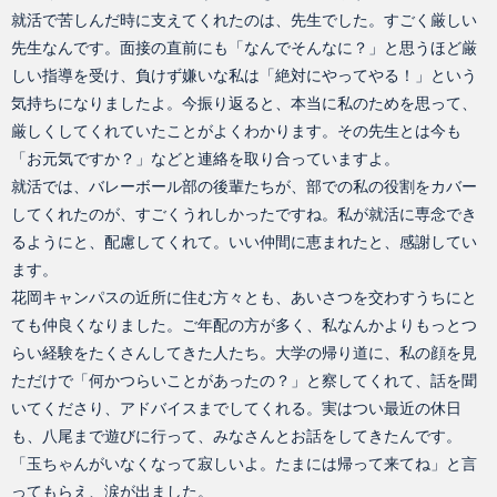
就活で苦しんだ時に支えてくれたのは、先生でした。すごく厳しい
先生なんです。面接の直前にも「なんでそんなに？」と思うほど厳
しい指導を受け、負けず嫌いな私は「絶対にやってやる！」という
気持ちになりましたよ。今振り返ると、本当に私のためを思って、
厳しくしてくれていたことがよくわかります。その先生とは今も
「お元気ですか？」などと連絡を取り合っていますよ。
就活では、バレーボール部の後輩たちが、部での私の役割をカバー
してくれたのが、すごくうれしかったですね。私が就活に専念でき
るようにと、配慮してくれて。いい仲間に恵まれたと、感謝してい
ます。
花岡キャンパスの近所に住む方々とも、あいさつを交わすうちにと
ても仲良くなりました。ご年配の方が多く、私なんかよりもっとつ
らい経験をたくさんしてきた人たち。大学の帰り道に、私の顔を見
ただけで「何かつらいことがあったの？」と察してくれて、話を聞
いてくださり、アドバイスまでしてくれる。実はつい最近の休日
も、八尾まで遊びに行って、みなさんとお話をしてきたんです。
「玉ちゃんがいなくなって寂しいよ。たまには帰って来てね」と言
ってもらえ、涙が出ました。