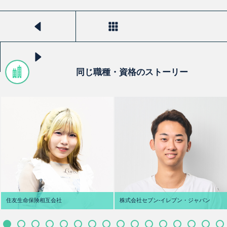
前のストーリーを見る
一覧へ戻る
次のストーリーを見る
同じ職種・資格のストーリー
住友生命保険相互会社
株式会社セブン‐イレブン・ジャパン
M.S さん
T.H さん
宮崎県立延岡商業高校
大阪府 四天王寺東高校