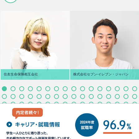
住友生命保険相互会社
株式会社セブン‐イレブン・ジャパン
M.S さん
T.H さん
宮崎県立延岡商業高校
大阪府 四天王寺東高校