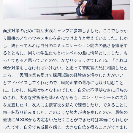
面接対策のために就活実践キャンプに参加しました。ここでしっか
り面接のノウハウやスキルを身につけようと考えていました。しか
し、終わってみれば自分のコミュニケーション能力の低さを痛感す
るとともに、周りの学生たちとのレベルの差に愕然としました。も
っとできると思っていたので、かなりショックでしたね。「これは
何か対策をしなければいけない」と思って警察官の兄に相談したと
ころ、「民間企業も受けて採用試験の経験値を増やした方がいい」
とアドバイスしてくれたので、民間企業の選考にも取り組むこと
に。しかし、結果は散々なものでした。自分の不甲斐なさに打ちの
めされ、大きな挫折感を味わいながらも、エントリーシートの内容
を見直したり、友人に面接官役を頼んで練習したり、できることに
精一杯取り組みました。このような努力が功を奏したのか、最後の
最後にALSOKから内定をいただくことができた時は本当にうれしか
ったです。自分でも成長を感じ、大きな自信を得ることができまし