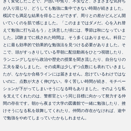
きく変化したことで、戸惑いや焦り、不安など、さまざまな気持ち
が入り混じり、どうしても勉強に集中できない時期が続きました。
模試でも満足な結果を得ることができず、周りとの差がどんどん開
いていくのを肌で感じました。「このままではダメだ。心を入れ替
えて勉強に打ち込もう」と決意した頃には、季節は秋になっていま
した。試験までに残された時間は、そう多くはありません。科目ご
とに最も効率的で効果的な勉強法を見つける必要がありました。そ
こで、頭がすっきりしている早朝に配信動画をひとつ視聴したり、
ランニングしながら政治や歴史の授業を聞き流したり、自分なりの
工夫を凝らしました。その成果は少しずつ点数にも表れていきまし
たが、なかなか合格ラインには届きません。怠けているわけではな
いのに、点数が大きく伸びない。辛く苦しい時間が続き、モチベー
ションが下がってしまいそうになる時もありました。そのような私
を支えてくれたのは、警察官という同じ目標に向かって努力する仲
間の存在です。朝から夜まで大学の図書館で一緒に勉強したり、挫
けそうになる私を鼓舞してくれたり。仲間の存在がなければ、途中
で勉強をやめてしまっていたかもしれません。