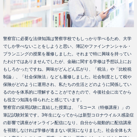
警察官に必要な法律知識は警察学校でもしっかり学べるため、大学
でしか学べないことをしようと思い、簿記やファインナンシャル・
プランニングの授業を履修しました。それまで特に興味を持ってい
たわけではありませんでしたが、金融に関する学修は予想以上にお
もしろかったですね。興味がどんどん広がり、「税法」や「比較税
制論」、「社会保険法」なども履修しました。社会制度として税や
保険がどのように運用され、私たちの生活とどのように関係してい
るのかを体系的に理解することができたので、今後社会に出てから
も役立つ知識を得られたと感じています。
警察官の採用試験に直結した授業は、「Sコース（特修講座）」の
筆記試験対策です。3年生になってからは新型コロナウイルス感染症
の影響で講座がオンライン配信になり、自分から能動的に配信講座
を視聴しなければ学修が進まない状況になりました。社会全体も大