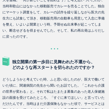
大を退職。「何か新しいことを始めよう」と考え思いついたのが、
当時和歌山にはなかった移動販売でカレーを売ることでした。独自
にマーケット調査をして、カレーの試作を繰り返しながら医大の先
生方にも試食して頂き、移動販売用の自動車も用意して入念に準備
を整え、いよいよ開業という時。予期せぬ出来事が起こってしま
い、断念せざるを得ませんでした。そして、私の再出発はふりだし
に戻ったのです。
独立開業の第一歩目に見舞われた不運から、
どのような再スタートを切られたのですか？
どうしようかと考えていた時、ふと思い出したのが、医大で働いて
いた頃に、関連病院の先生から聞いたお話でした。「これから介護
の世界が変わる」と。それで私はたまたま募集のあった老人保健施
設の面接を受けてみたところ、「すぐに来てほしい」と言っていた
だけたんです。当時はまだ介護保険もなかった頃で、サービスとは