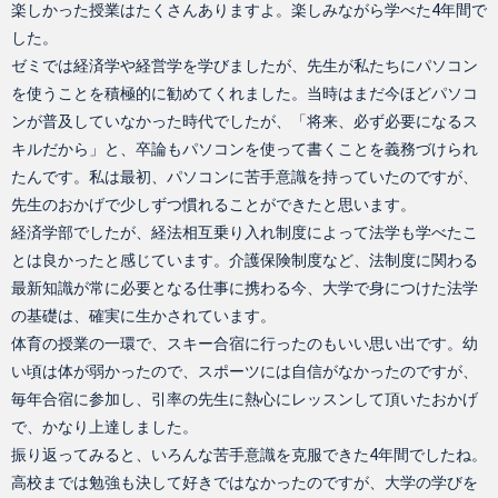
楽しかった授業はたくさんありますよ。楽しみながら学べた4年間で
した。
ゼミでは経済学や経営学を学びましたが、先生が私たちにパソコン
を使うことを積極的に勧めてくれました。当時はまだ今ほどパソコ
ンが普及していなかった時代でしたが、「将来、必ず必要になるス
キルだから」と、卒論もパソコンを使って書くことを義務づけられ
たんです。私は最初、パソコンに苦手意識を持っていたのですが、
先生のおかげで少しずつ慣れることができたと思います。
経済学部でしたが、経法相互乗り入れ制度によって法学も学べたこ
とは良かったと感じています。介護保険制度など、法制度に関わる
最新知識が常に必要となる仕事に携わる今、大学で身につけた法学
の基礎は、確実に生かされています。
体育の授業の一環で、スキー合宿に行ったのもいい思い出です。幼
い頃は体が弱かったので、スポーツには自信がなかったのですが、
毎年合宿に参加し、引率の先生に熱心にレッスンして頂いたおかげ
で、かなり上達しました。
振り返ってみると、いろんな苦手意識を克服できた4年間でしたね。
高校までは勉強も決して好きではなかったのですが、大学の学びを