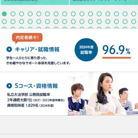
M.S さん
T.H さん
宮崎県立延岡商業高校
大阪府 四天王寺東高校