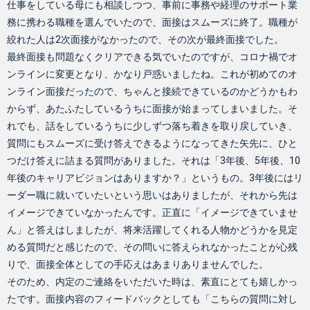
仕事をしている母にも相談しつつ、事前に事務や経理のサポート業
務に携わる職種を選んでいたので、面接はスムーズに終了。職種が
絞れた人は2次面接がなかったので、その次が最終面接でした。
最終面接も問題なくクリアできる気でいたのですが、コロナ禍でオ
ンラインに変更となり、かなり戸惑いましたね。これが初めてのオ
ンライン面接だったので、ちゃんと接続できているのかどうかもわ
からず、あたふたしているうちに面接が始まってしまいました。そ
れでも、話をしているうちに少しずつ落ち着きを取り戻していき、
質問にもスムーズに受け答えできるようになってきた矢先に、ひと
つだけ答えに詰まる質問がありました。それは「3年後、5年後、10
年後のキャリアビジョンはありますか？」というもの。3年後にはリ
ーダー職に就いていたいという思いはありましたが、それから先は
イメージできていなかったんです。正直に「イメージできていませ
ん」と答えはしましたが、将来活躍してくれる人物かどうかを見定
める質問だと感じたので、その問いに答えられなかったことが心残
りで、面接全体としての手応えはあまりありませんでした。
そのため、内定のご連絡をいただいた時は、素直にとても嬉しかっ
たです。面接内容のフィードバックとしても「こちらの質問に対し