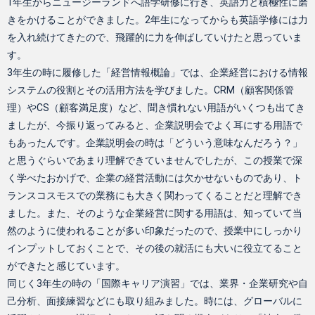
1年生からニュージーランドへ語学研修に行き、英語力と積極性に磨
きをかけることができました。2年生になってからも英語学修には力
を入れ続けてきたので、飛躍的に力を伸ばしていけたと思っていま
す。
3年生の時に履修した「経営情報概論」では、企業経営における情報
システムの役割とその活用方法を学びました。CRM（顧客関係管
理）やCS（顧客満足度）など、聞き慣れない用語がいくつも出てき
ましたが、今振り返ってみると、企業説明会でよく耳にする用語で
もあったんです。企業説明会の時は「どういう意味なんだろう？」
と思うぐらいであまり理解できていませんでしたが、この授業で深
く学べたおかげで、企業の経営活動には欠かせないものであり、ト
ランスコスモスでの業務にも大きく関わってくることだと理解でき
ました。また、そのような企業経営に関する用語は、知っていて当
然のように使われることが多い印象だったので、授業中にしっかり
インプットしておくことで、その後の就活にも大いに役立てること
ができたと感じています。
同じく3年生の時の「国際キャリア演習」では、業界・企業研究や自
己分析、面接練習などにも取り組みました。時には、グローバルに