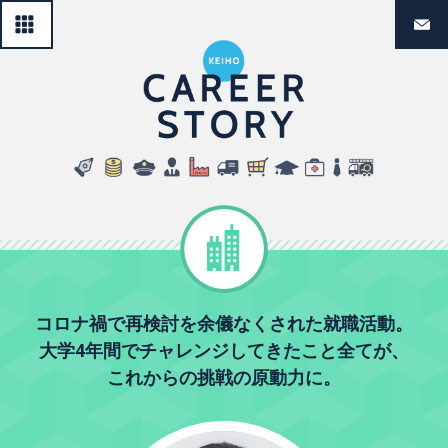
一覧へ戻る
経法生のリ
民間企業
コロナ禍で再検討を余儀なくされた就職活動。
大学4年間でチャレンジしてきたこと全てが、
これからの挑戦の原動力に。