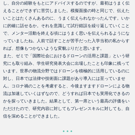
し、自分の経験をもとにアドバイスするのですが、最初はうまく伝
えることができずに苦労しました。模擬面接の時と同じで、伝えた
いことはたくさんあるのに、うまく伝えられなかったんです。いか
に的確に話せるか。それを意識して試行錯誤を繰り返していくこと
で、メンター活動を終える頃にはうまく思いを伝えられるようにな
っていましたね。人前で話すことが苦手だった入学当初の私からす
れば、想像もつかないような変貌ぶりだと思います。
また、ゼミで「国際社会におけるドローンの活用と課題」という研
究にも取り組み、学生研究発表大会に出場したことも印象に残って
います。世界の物流分野ではドローンを積極的に活用しているのに
対し、日本では法律や技術面に課題があり導入には至っていませ
ん。コロナ禍のことを考慮すると、今後ますますドローンによる物
流は加速していくはずなので、どうすれば日本でも実用化できるの
かを探っていきました。結果として、第一席という最高の評価をい
ただけたので、研究内容に対してもプレゼンスキルに対しても、自
信を深めることができました。