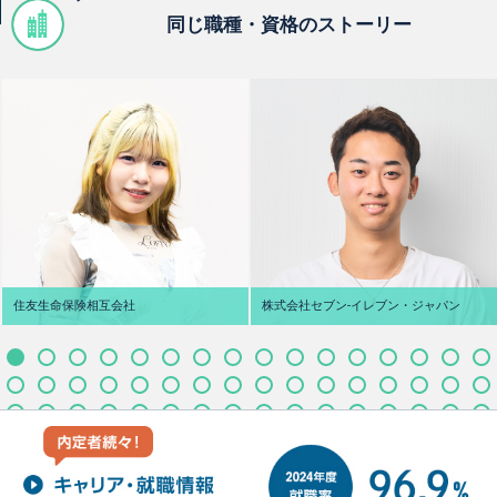
同じ職種・資格のストーリー
住友生命保険相互会社
株式会社セブン‐イレブン・ジャパン
M.S さん
T.H さん
宮崎県立延岡商業高校
大阪府 四天王寺東高校