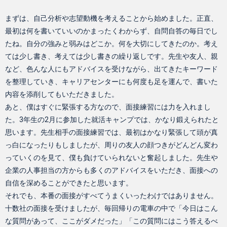
まずは、自己分析や志望動機を考えることから始めました。正直、
最初は何を書いていいのかまったくわからず、自問自答の毎日でし
たね。自分の強みと弱みはどこか。何を大切にしてきたのか。考え
ては少し書き、考えては少し書きの繰り返しです。先生や友人、親
など、色んな人にもアドバイスを受けながら、出てきたキーワード
を整理していき、キャリアセンターにも何度も足を運んで、書いた
内容を添削してもいただきました。
あと、僕はすぐに緊張する方なので、面接練習には力を入れまし
た。3年生の2月に参加した就活キャンプでは、かなり鍛えられたと
思います。先生相手の面接練習では、最初はかなり緊張して頭が真
っ白になったりもしましたが、周りの友人の顔つきがどんどん変わ
っていくのを見て、僕も負けていられないと奮起しました。先生や
企業の人事担当の方からも多くのアドバイスをいただき、面接への
自信を深めることができたと思います。
それでも、本番の面接がすべてうまくいったわけではありません。
十数社の面接を受けましたが、毎回帰りの電車の中で「今日はこん
な質問があって、ここがダメだった」「この質問にはこう答えるべ