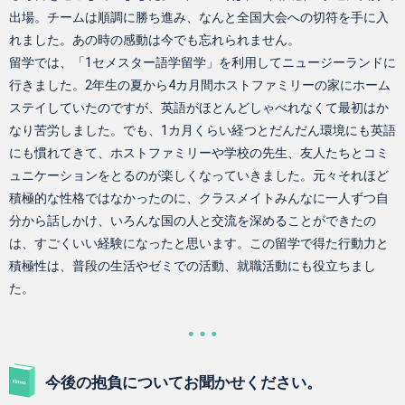
出場。チームは順調に勝ち進み、なんと全国大会への切符を手に入
れました。あの時の感動は今でも忘れられません。
留学では、「1セメスター語学留学」を利用してニュージーランドに
行きました。2年生の夏から4カ月間ホストファミリーの家にホーム
ステイしていたのですが、英語がほとんどしゃべれなくて最初はか
なり苦労しました。でも、1カ月くらい経つとだんだん環境にも英語
にも慣れてきて、ホストファミリーや学校の先生、友人たちとコミ
ュニケーションをとるのが楽しくなっていきました。元々それほど
積極的な性格ではなかったのに、クラスメイトみんなに一人ずつ自
分から話しかけ、いろんな国の人と交流を深めることができたの
は、すごくいい経験になったと思います。この留学で得た行動力と
積極性は、普段の生活やゼミでの活動、就職活動にも役立ちまし
た。
今後の抱負についてお聞かせください。