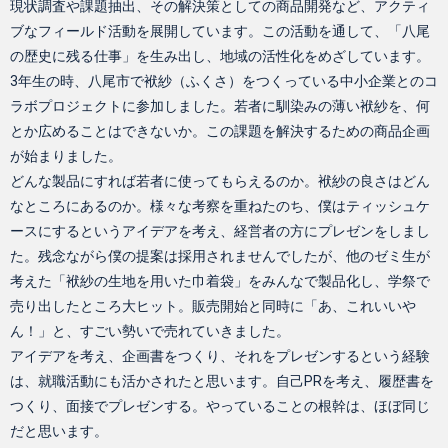
現状調査や課題抽出、その解決策としての商品開発など、アクティ
ブなフィールド活動を展開しています。この活動を通して、「八尾
の歴史に残る仕事」を生み出し、地域の活性化をめざしています。
3年生の時、八尾市で袱紗（ふくさ）をつくっている中小企業とのコ
ラボプロジェクトに参加しました。若者に馴染みの薄い袱紗を、何
とか広めることはできないか。この課題を解決するための商品企画
が始まりました。
どんな製品にすれば若者に使ってもらえるのか。袱紗の良さはどん
なところにあるのか。様々な考察を重ねたのち、僕はティッシュケ
ースにするというアイデアを考え、経営者の方にプレゼンをしまし
た。残念ながら僕の提案は採用されませんでしたが、他のゼミ生が
考えた「袱紗の生地を用いた巾着袋」をみんなで製品化し、学祭で
売り出したところ大ヒット。販売開始と同時に「あ、これいいや
ん！」と、すごい勢いで売れていきました。
アイデアを考え、企画書をつくり、それをプレゼンするという経験
は、就職活動にも活かされたと思います。自己PRを考え、履歴書を
つくり、面接でプレゼンする。やっていることの根幹は、ほぼ同じ
だと思います。