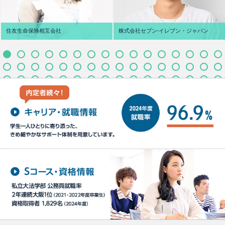
住友生命保険相互会社
株式会社セブン‐イレブン・ジャパン
M.S さん
T.H さん
宮崎県立延岡商業高校
大阪府 四天王寺東高校