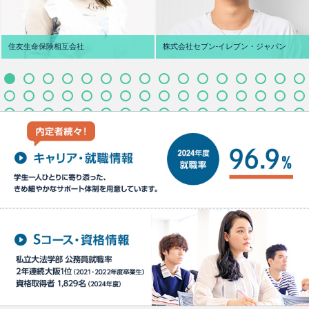
住友生命保険相互会社
株式会社セブン‐イレブン・ジャパン
M.S さん
T.H さん
宮崎県立延岡商業高校
大阪府 四天王寺東高校