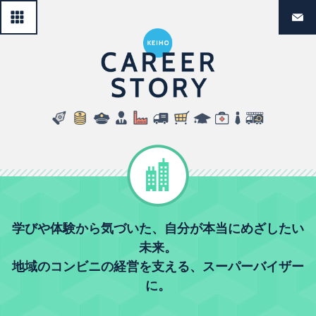
一覧へ戻る
経法生のリ
民間企業
学びや体験から気づいた、自分が本当にめざしたい
未来。
地域のコンビニの経営を支える、スーパーバイザー
に。