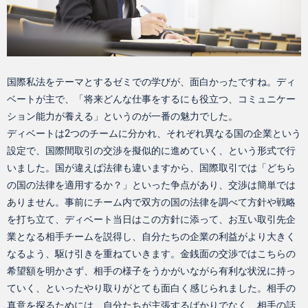
国際私法をテーマとするゼミでの学びが、面白かったですね。ディ
ベートが主で、「将来どんな仕事をするにも役立つ、コミュニケー
ション能力が養える」というのが一番の魅力でした。
ディベートは2つのチームに分かれ、それぞれ異なる国の企業という
設定で、国際間取引の交渉を擬似的に進めていく、という形式で行
いました。国が違えば法律も違いますから、国際取引では「どちら
の国の法律を適用するか？」といった争点があり、交渉は簡単では
ありません。事前にチーム内で双方の国の法律を調べて方針や戦略
を打ち立て、ディベート当日はこの方針に添って、お互い取引先企
業となる相手チームを説得し、自分たちの企業の利益がより大きく
なるよう、駆け引きを重ねていきます。金銭面の交渉ではこちらの
希望額を明かさず、相手の様子をうかがいながら有利な状況に持っ
ていく、といったやり取りがとても面白く感じられました。相手の
真意を探るためには、自分たちが主張するばかりでなく、相手の話