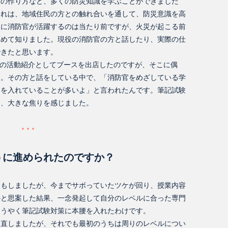
架の作り方など、多くの防災知識を学ぶことができました
それは、地域住民の方との触れ合いを通して、防災意識を高
後に消防官が活躍するのは当たり前ですが、火災が起こる前
初めて知りました。現役の消防官の方と話したり、実際の仕
できたと思います。
TYの活動紹介としてブースを出店したのですが、そこに偶
た。その方と話をしている中で、「消防官をめざしている学
力を入れていることが多いよ」と言われたんです。筆記試験
は、大きな焦りを感じました。
うに進められたのですか？
ともしましたが、今までサボっていたツケが回り、授業内容
かと思案した結果、一念発起して自分のレベルに合った専門
ようやく筆記試験対策に本腰を入れたわけです。
り直しましたが、それでも最初のうちは周りのレベルについ