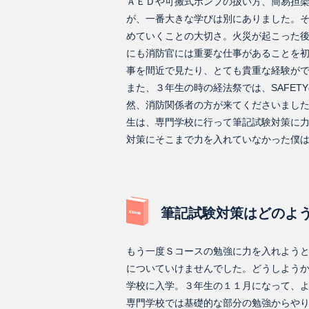
ＡＥＤや可搬式ポンプの扱い方、簡易担
が、一番大きな学びは別にありました。
めていくことの大切さ。火災が起こった
にも消防官には重要な仕事があることを
事を間近で見たり、とても貴重な経験が
また、３年生の時の経法祭では、SAFE
然、消防関係者の方が来てくださいまし
生は、専門学校に行って筆記試験対策に
対策にそこまで力を入れていなかった僕
筆記試験対策はどのよ
もう一度Ｓコースの勉強に力を入れよう
についていけませんでした。どうしよう
学校に入学。３年生の１１月になって、
専門学校では基礎的な部分の勉強からや