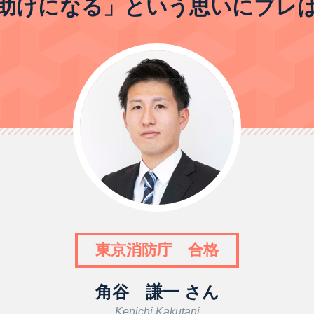
助けになる」という思いにブレ
東京消防庁 合格
角谷 謙一 さん
Kenichi Kakutani