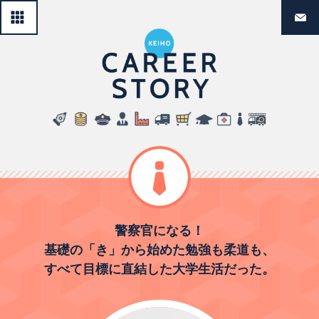
一覧へ戻る
経法生のリ
公務員・教員
警察官になる！
基礎の「き」から始めた勉強も柔道も、
すべて目標に直結した大学生活だった。