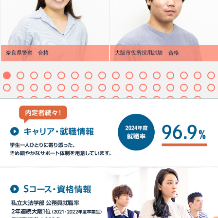
奈良県警察 合格
大阪市役所採用試験 合格
M. T さん
A・I さん
和歌山県立貴志川高校
大阪府立八尾北高校