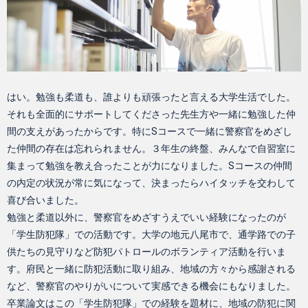
はい。勉強も柔道も、誰よりも頑張ったと言える大学生活でした。
それも全面的にサポートしてくださった先生方や一緒に勉強した仲
間の支えがあったからです。特にSコースで一緒に警察官をめざし
た仲間の存在は忘れられません。３年生の終盤、みんなで自習室に
集まって勉強を教え合ったことが力になりました。Sコースの仲間
の内定の状況が常に気になって、決まったらハイタッチを交わして
喜び合いました。
勉強と柔道以外に、警察官をめざすうえでいい経験になったのが
「学生防犯隊」での活動です。大学の地元八尾市で、通学路での子
供たちの見守りなど防犯パトロールのボランティア活動を行いま
す。府民と一緒に防犯活動に取り組み、地域の方々から感謝される
など、警察官のやりがいについて実感できる機会にもなりました。
卒業論文はこの「学生防犯隊」での経験を題材に、地域の防犯に関