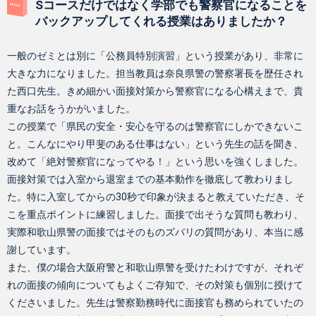
Sコースだけではなく学部でも警察官になることを
バックアップしてくれる授業はありましたか？
一般のゼミとは別に「公務員特別演習」という授業があり、非常に
大きな力になりました。担当教員は奈良県警の警察署長を歴任され
た西口先生。きめ細かい面接対策から警察官になる心構えまで、貴
重なお話をうかがいました。
この授業で「県民の安全・安心を守るのは警察官にしかできないこ
と。こんなにやり甲斐のある仕事はない」という先生の話を聞き、
改めて「絶対警察官になってやる！」という思いを強くしました。
面接対策では入室から退室までの基本動作を徹底して教わりまし
た。特に入室してからの30秒で印象が決まると教えていただき、そ
こを重点ポイントに練習しました。面接で出そうな質問も教わり、
実際和歌山県警の面接ではそのものズバリの質問があり、本当に感
謝しています。
また、僕の場合大阪府警と和歌山県警を受けたわけですが、それぞ
れの面接の傾向についてもよくご存知で、その対策も個別に授けて
くださいました。先生は警察勤務時代に面接官も務められていたの